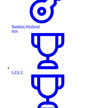
Random Weekend
new
GTA V