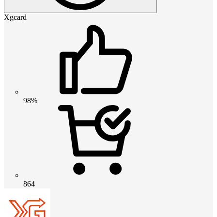
Xgcard
98%
864