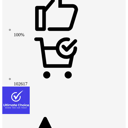
100%
102617