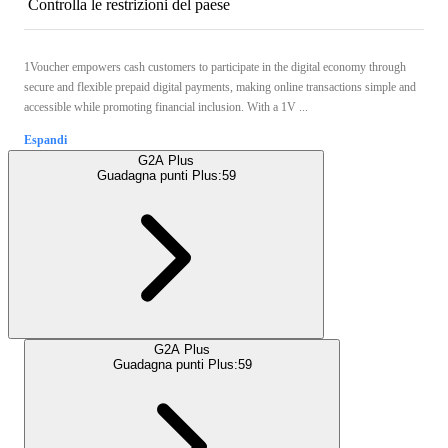
Controlla le restrizioni del paese
1Voucher empowers cash customers to participate in the digital economy through
secure and flexible prepaid digital payments, making online transactions simple and
accessible while promoting financial inclusion. With a 1V ...
Espandi
G2A Plus
Guadagna punti Plus:
59
G2A Plus
Guadagna punti Plus:
59