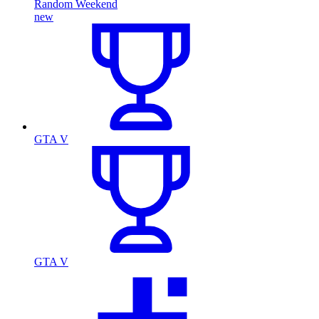
Random Weekend
new
GTA V
GTA V