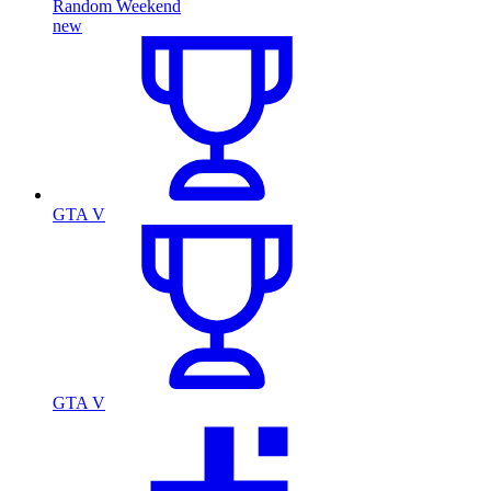
Random Weekend
new
GTA V
GTA V