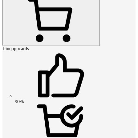
Linqappcards
90%