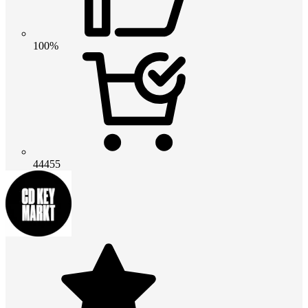
100%
44455