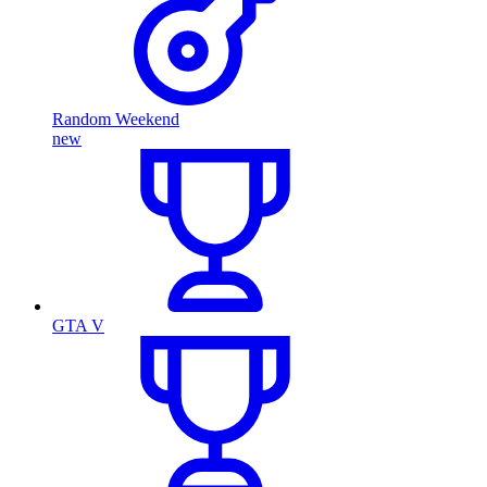
Random Weekend
new
GTA V