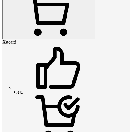
Xgcard
98%