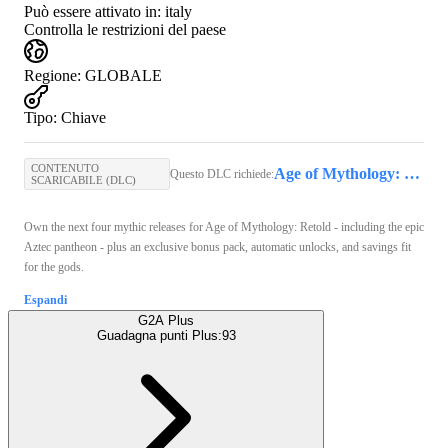
Può essere attivato in:
italy
Controlla le restrizioni del paese
Regione
:
GLOBALE
Tipo
:
Chiave
CONTENUTO
Age of Mythology: Retold (PC) - Steam Key - GLOBAL
Questo DLC richiede:
SCARICABILE (DLC)
Own the next four mythic releases for Age of Mythology: Retold - including the epic
Aztec pantheon - plus an exclusive bonus pack, automatic unlocks, and savings fit
for the gods.
Espandi
G2A Plus
Guadagna punti Plus:
93