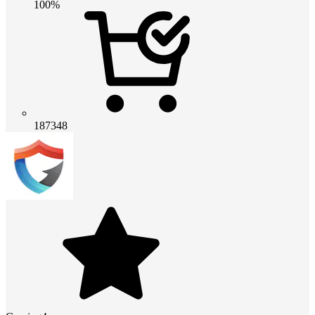
100%
187348