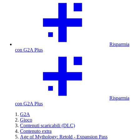
Risparmia
con G2A Plus
Risparmia
con G2A Plus
G2A
Gioco
Contenuti scaricabili (DLC)
Contenuto extra
Age of Mythology: Retold - Expansion Pass