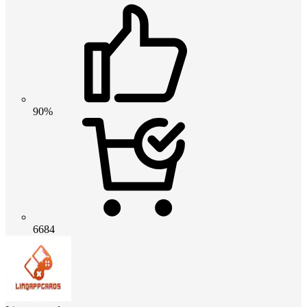
90%
6684