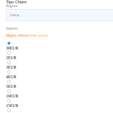
Tipo
:
Chiave
Regione:
Importo:
Miglior offerta
Ottimo prezzo
30
EUR
2
EUR
3
EUR
4
EUR
5
EUR
10
EUR
15
EUR