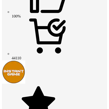
100%
44110