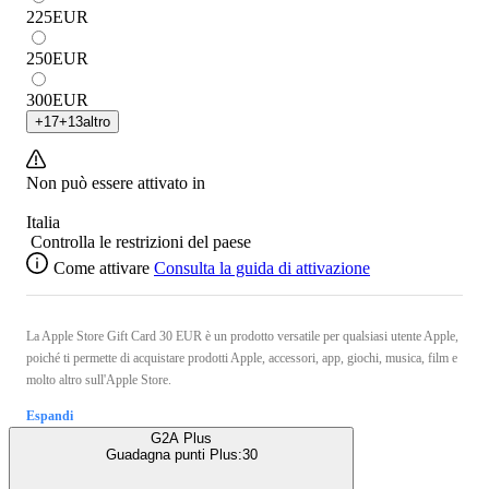
225
EUR
250
EUR
300
EUR
+
17
+
13
altro
Non può essere attivato in
Italia
Controlla le restrizioni del paese
Come attivare
Consulta la guida di attivazione
La Apple Store Gift Card 30 EUR è un prodotto versatile per qualsiasi utente Apple,
poiché ti permette di acquistare prodotti Apple, accessori, app, giochi, musica, film e
molto altro sull'Apple Store.
Espandi
G2A Plus
Guadagna punti Plus:
30