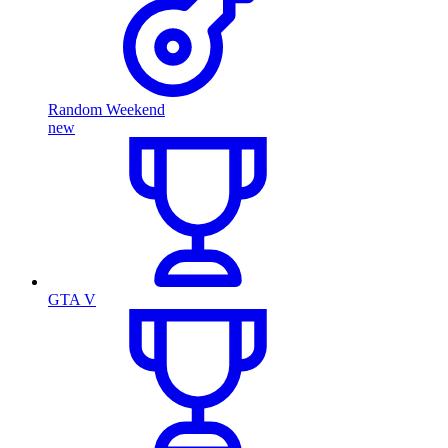
Random Weekend
new
GTA V