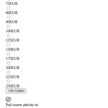
75
EUR
80
EUR
90
EUR
100
EUR
125
EUR
150
EUR
175
EUR
200
EUR
225
EUR
250
EUR
+
16
+
12
altro
Può essere attivato in