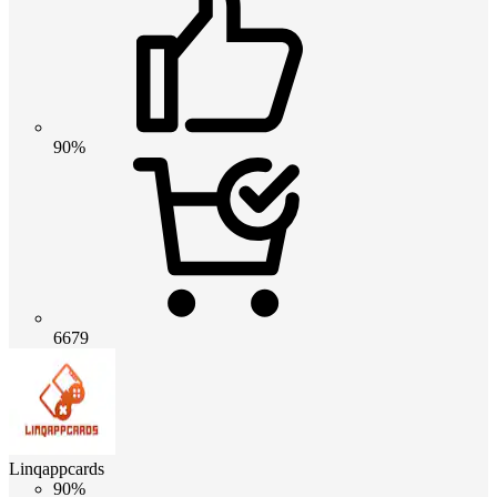
90%
6679
Linqappcards
90%