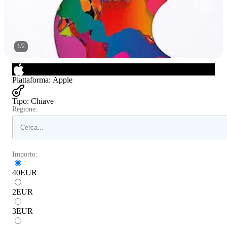
1
/
2
Piattaforma
:
Apple
Tipo
:
Chiave
Regione:
Importo:
40
EUR
2
EUR
3
EUR