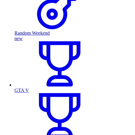
Random Weekend
new
GTA V