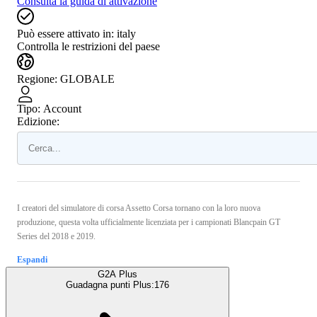
Consulta la guida di attivazione
Può essere attivato in:
italy
Controlla le restrizioni del paese
Regione
:
GLOBALE
Tipo
:
Account
Edizione:
I creatori del simulatore di corsa Assetto Corsa tornano con la loro nuova
produzione, questa volta ufficialmente licenziata per i campionati Blancpain GT
Series del 2018 e 2019.
Espandi
G2A Plus
Guadagna punti Plus:
176