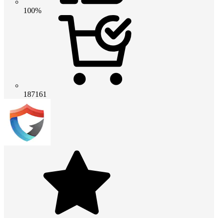
100%
187161