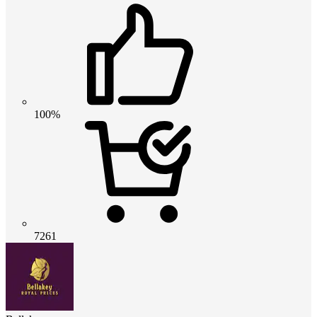
100%
7261