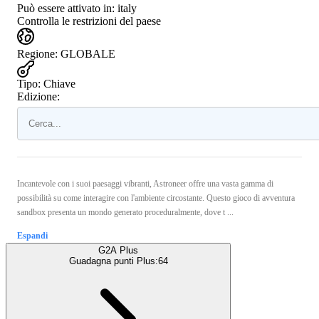
Può essere attivato in:
italy
Controlla le restrizioni del paese
Regione
:
GLOBALE
Tipo
:
Chiave
Edizione:
Incantevole con i suoi paesaggi vibranti, Astroneer offre una vasta gamma di
possibilità su come interagire con l'ambiente circostante. Questo gioco di avventura
sandbox presenta un mondo generato proceduralmente, dove t ...
Espandi
G2A Plus
Guadagna punti Plus:
64