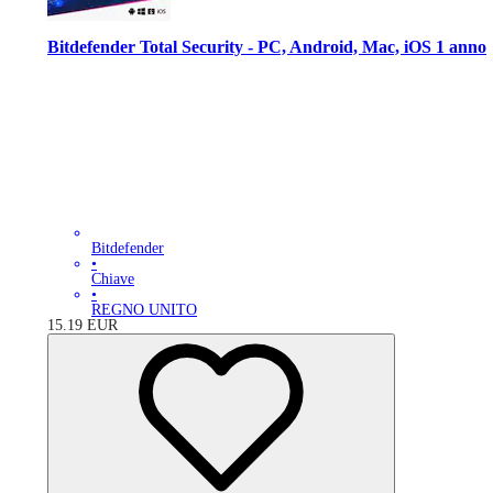
Bitdefender Total Security - PC, Android, Mac, iOS 1 anno
Bitdefender
•
Chiave
•
REGNO UNITO
15.19
EUR