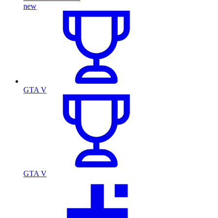
new
GTA V
GTA V