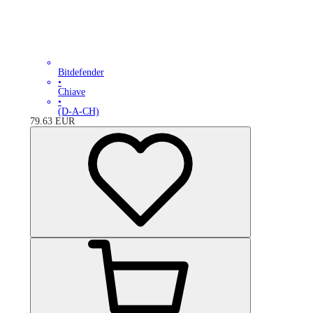
Bitdefender
•
Chiave
•
(D-A-CH)
79.63
EUR