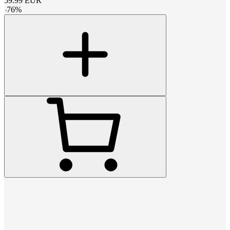
59.99
EUR
-
76
%