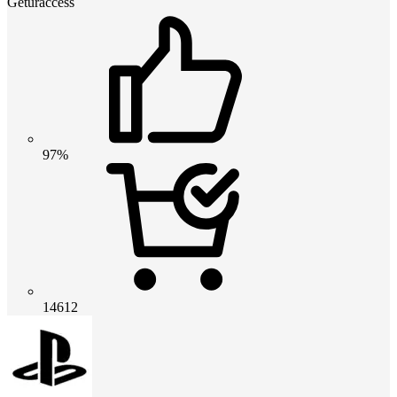
Geturaccess
97%
14612