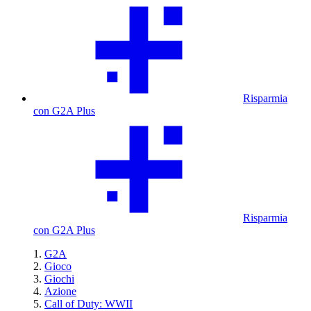
Risparmia
con G2A Plus
Risparmia
con G2A Plus
G2A
Gioco
Giochi
Azione
Call of Duty: WWII