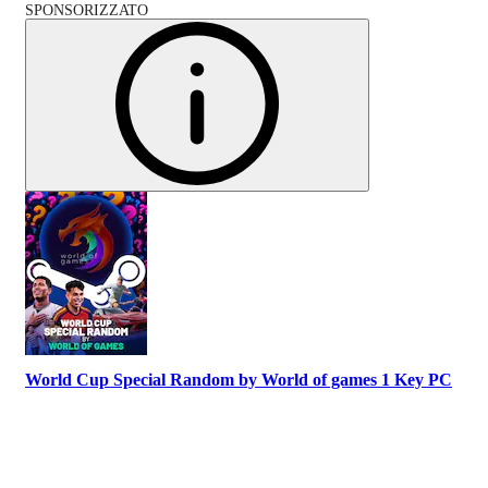
SPONSORIZZATO
World Cup Special Random by World of games 1 Key PC