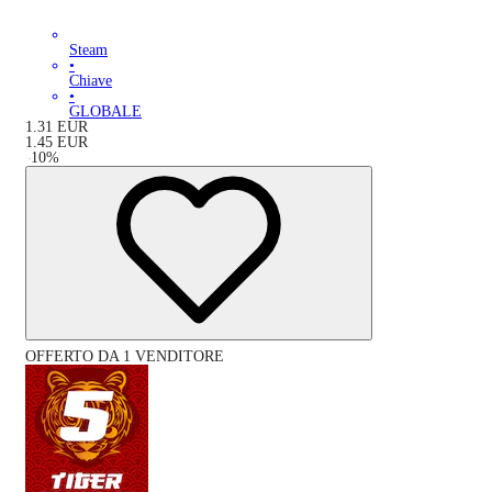
Steam
•
Chiave
•
GLOBALE
1.31
EUR
1.45
EUR
-
10
%
OFFERTO DA 1 VENDITORE