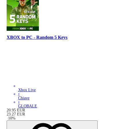
XBOX to PC - Random 5 Keys
Xbox Live
•
Chiave
•
GLOBALE
20.95
EUR
23.27
EUR
-
10
%