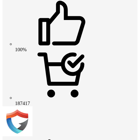
100%
187417