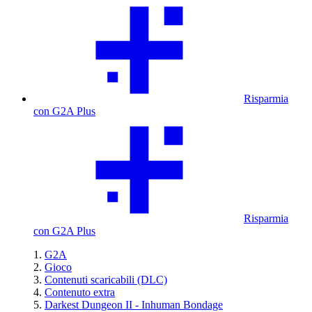
Risparmia
con G2A Plus
Risparmia
con G2A Plus
G2A
Gioco
Contenuti scaricabili (DLC)
Contenuto extra
Darkest Dungeon II - Inhuman Bondage