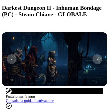
Darkest Dungeon II - Inhuman Bondage
(PC) - Steam Chiave - GLOBALE
1
/
11
Piattaforma
:
Steam
Consulta la guida di attivazione