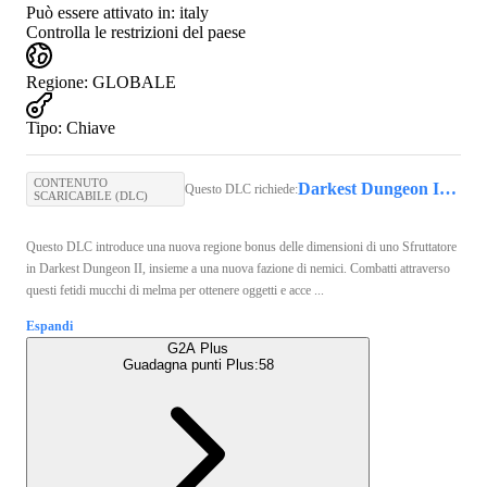
Può essere attivato in:
italy
Controlla le restrizioni del paese
Regione
:
GLOBALE
Tipo
:
Chiave
CONTENUTO
Darkest Dungeon II (PC) - Steam Key - GLOBAL
Questo DLC richiede:
SCARICABILE (DLC)
Questo DLC introduce una nuova regione bonus delle dimensioni di uno Sfruttatore
in Darkest Dungeon II, insieme a una nuova fazione di nemici. Combatti attraverso
questi fetidi mucchi di melma per ottenere oggetti e acce ...
Espandi
G2A Plus
Guadagna punti Plus:
58