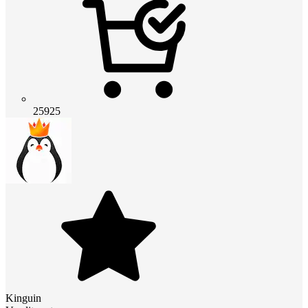
25925
Kinguin