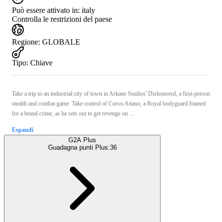
Può essere attivato in:
italy
Controlla le restrizioni del paese
Regione
:
GLOBALE
Tipo
:
Chiave
Take a trip to an industrial city of town in Arkane Studios' Dishonored, a first-person
stealth and combat game. Take control of Corvo Attano, a Royal bodyguard framed
for a brutal crime, as he sets out to get revenge on ...
Espandi
G2A Plus
Guadagna punti Plus:
36