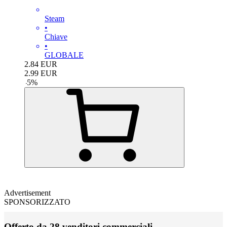
Steam
•
Chiave
•
GLOBALE
2.84
EUR
2.99
EUR
-
5
%
Advertisement
SPONSORIZZATO
Offerto da 28 venditori commerciali