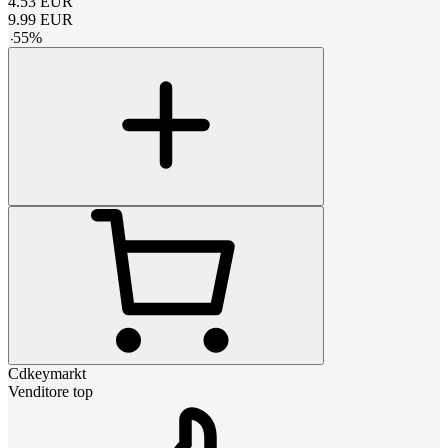
4.53
EUR
9.99
EUR
-
55
%
Cdkeymarkt
Venditore top