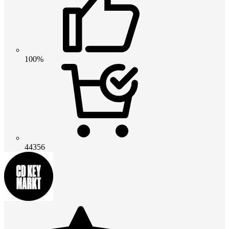
100%
44356