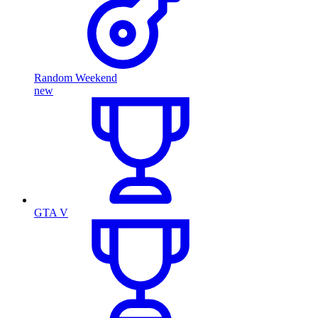
Random Weekend
new
GTA V