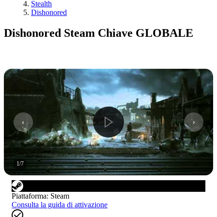
Stealth
Dishonored
Dishonored Steam Chiave GLOBALE
1
/
7
Piattaforma
:
Steam
Consulta la guida di attivazione