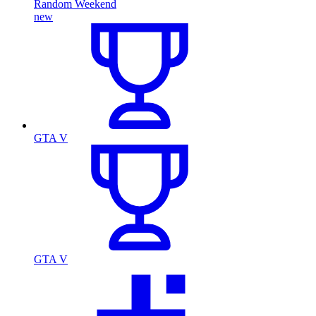
Random Weekend
new
GTA V
GTA V