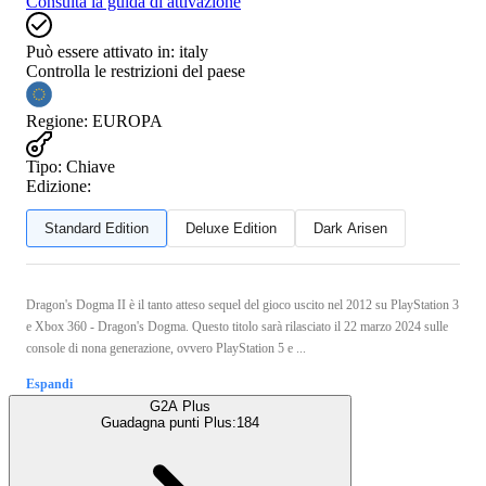
Consulta la guida di attivazione
Può essere attivato in:
italy
Controlla le restrizioni del paese
Regione
:
EUROPA
Tipo
:
Chiave
Edizione:
Standard Edition
Deluxe Edition
Dark Arisen
Dragon's Dogma II è il tanto atteso sequel del gioco uscito nel 2012 su PlayStation 3
e Xbox 360 - Dragon's Dogma. Questo titolo sarà rilasciato il 22 marzo 2024 sulle
console di nona generazione, ovvero PlayStation 5 e ...
Espandi
G2A Plus
Guadagna punti Plus:
184