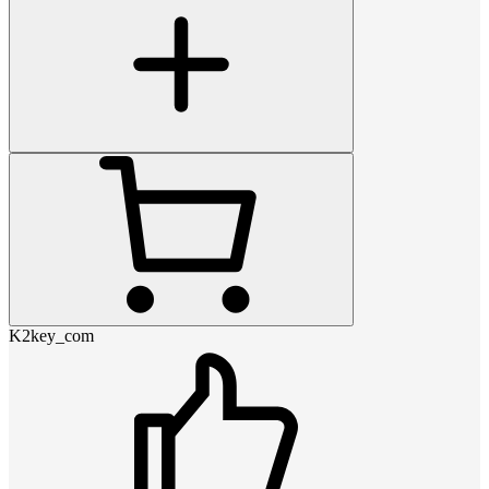
K2key_com