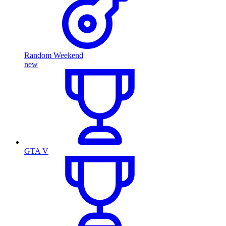
Random Weekend
new
GTA V