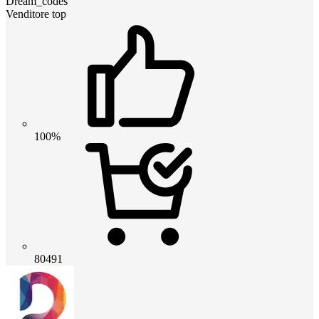
Dream_codes
Venditore top
100%
80491