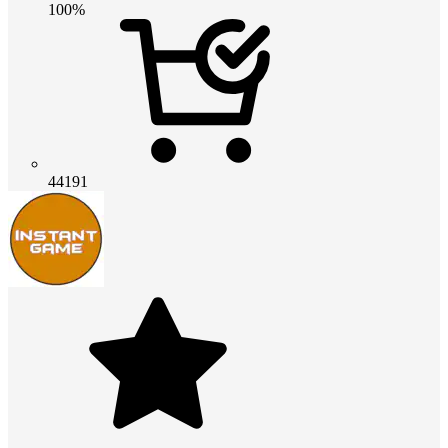
100%
44191