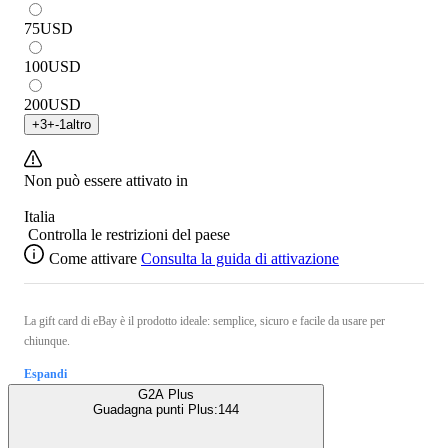
75
USD
100
USD
200
USD
+
3
+
-1
altro
Non può essere attivato in
Italia
Controlla le restrizioni del paese
Come attivare
Consulta la guida di attivazione
La gift card di eBay è il prodotto ideale: semplice, sicuro e facile da usare per
chiunque.
Espandi
G2A Plus
Guadagna punti Plus:
144