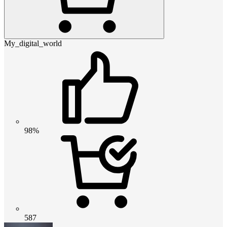
My_digital_world
98%
587