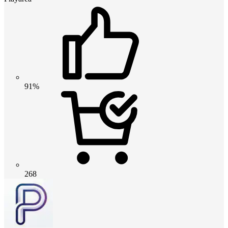
91%
268