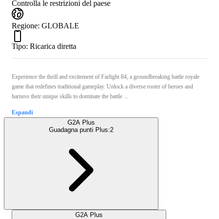
Controlla le restrizioni del paese
Regione
:
GLOBALE
Tipo
:
Ricarica diretta
Experience the thrill and excitement of Farlight 84, a groundbreaking battle royale
game that redefines traditional gameplay. Unlock a diverse roster of heroes and
harness their unique skills to dominate the battle ...
Espandi
G2A Plus
Guadagna punti Plus:
2
G2A Plus