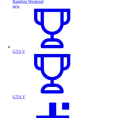
Random Weekend
new
GTA V
GTA V