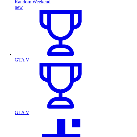
Random Weekend
new
GTA V
GTA V