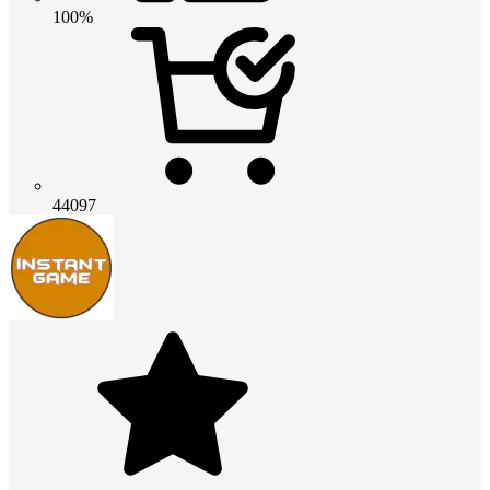
100%
44097