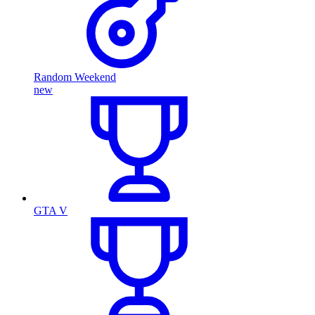
Random Weekend
new
GTA V