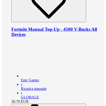
Fortnite Manual Top-Up - 4500 V-Bucks All
Devices
Epic Games
•
Ricarica manuale
•
GLOBALE
20.70
EUR