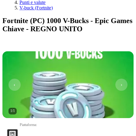
Punti e valute
V-buck (Fortnite)
Fortnite (PC) 1000 V-Bucks - Epic Games
Chiave - REGNO UNITO
1
/
1
Piattaforma
: