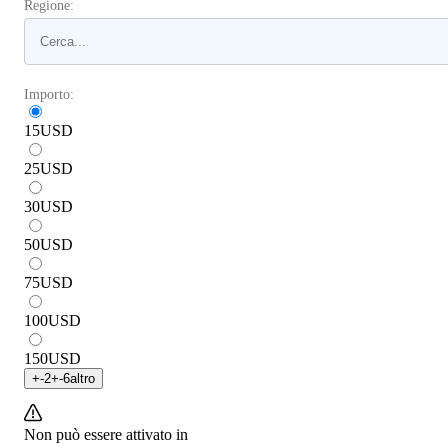
Regione:
Importo:
15
USD
25
USD
30
USD
50
USD
75
USD
100
USD
150
USD
+
-2
+
-6
altro
Non può essere attivato in