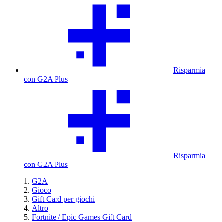
Risparmia
con G2A Plus
Risparmia
con G2A Plus
G2A
Gioco
Gift Card per giochi
Altro
Fortnite / Epic Games Gift Card