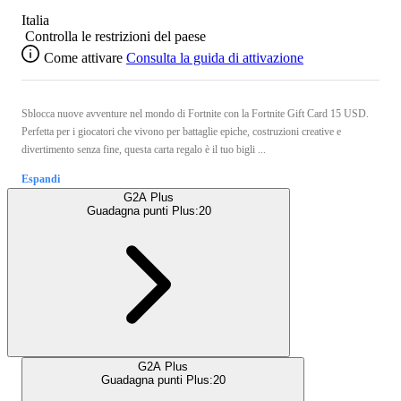
Italia
Controlla le restrizioni del paese
Come attivare
Consulta la guida di attivazione
Sblocca nuove avventure nel mondo di Fortnite con la Fortnite Gift Card 15 USD.
Perfetta per i giocatori che vivono per battaglie epiche, costruzioni creative e
divertimento senza fine, questa carta regalo è il tuo bigli ...
Espandi
G2A Plus
Guadagna punti Plus:
20
G2A Plus
Guadagna punti Plus:
20