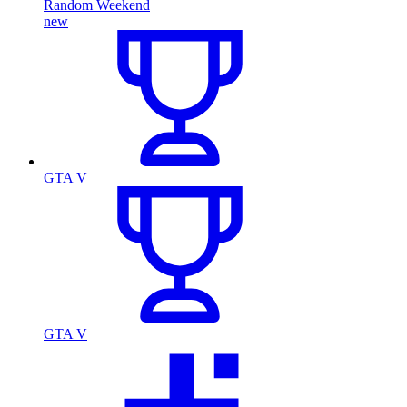
Random Weekend
new
GTA V
GTA V