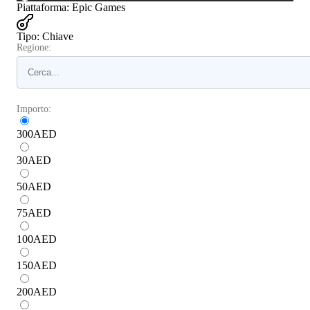
Piattaforma
:
Epic Games
Tipo
:
Chiave
Regione:
Importo:
300
AED
30
AED
50
AED
75
AED
100
AED
150
AED
200
AED