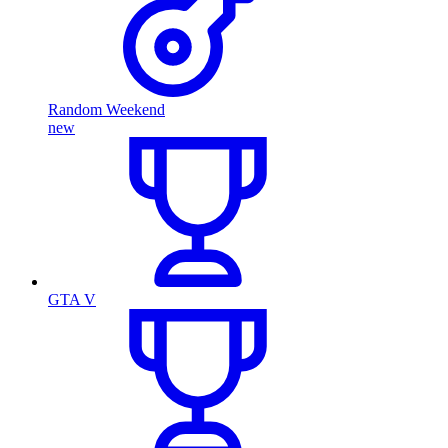
Random Weekend
new
GTA V