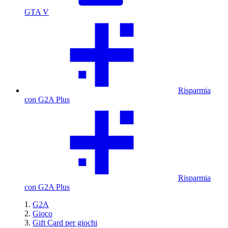
GTA V
Risparmia
con G2A Plus
Risparmia
con G2A Plus
G2A
Gioco
Gift Card per giochi