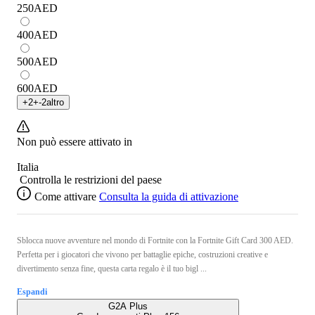
250
AED
400
AED
500
AED
600
AED
+
2
+
-2
altro
Non può essere attivato in
Italia
Controlla le restrizioni del paese
Come attivare
Consulta la guida di attivazione
Sblocca nuove avventure nel mondo di Fortnite con la Fortnite Gift Card 300 AED.
Perfetta per i giocatori che vivono per battaglie epiche, costruzioni creative e
divertimento senza fine, questa carta regalo è il tuo bigl ...
Espandi
G2A Plus