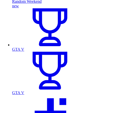
Random Weekend
new
GTA V
GTA V