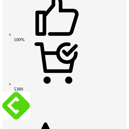
100%
5389