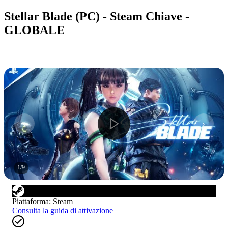
Stellar Blade (PC) - Steam Chiave -
GLOBALE
1
/
9
Piattaforma
:
Steam
Consulta la guida di attivazione