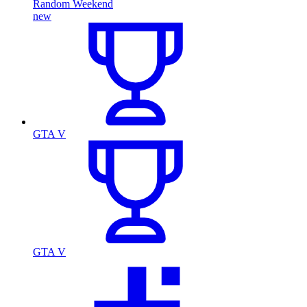
Random Weekend
new
GTA V
GTA V