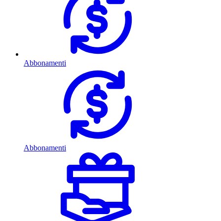
Abbonamenti
Abbonamenti