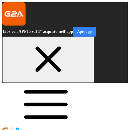
15% con APP15 sul 1° acquisto nell’app
Apri app