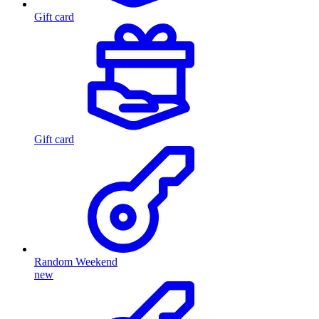
Gift card
Gift card
Random Weekend
new