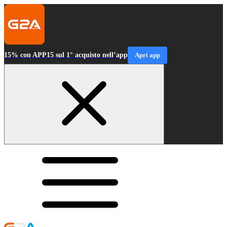
15% con APP15 sul 1° acquisto nell’app
Apri app