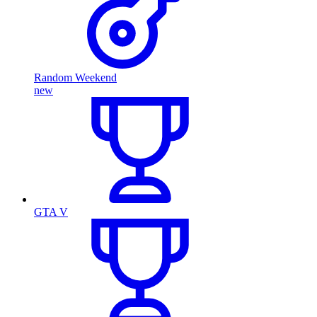
Random Weekend
new
GTA V