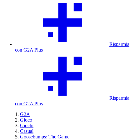
Risparmia
con G2A Plus
Risparmia
con G2A Plus
G2A
Gioco
Giochi
Casual
Goosebumps: The Game