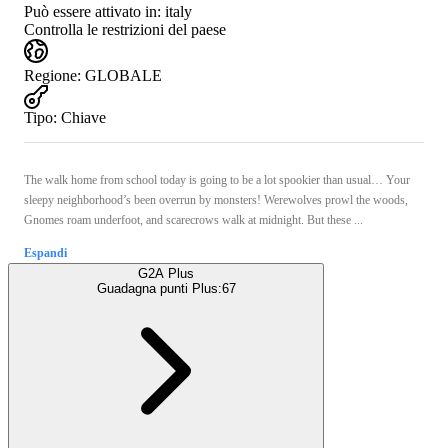
Può essere attivato in:
italy
Controlla le restrizioni del paese
Regione
:
GLOBALE
Tipo
:
Chiave
The walk home from school today is going to be a lot spookier than usual… Your
sleepy neighborhood’s been overrun by monsters! Werewolves prowl the woods,
Gnomes roam underfoot, and scarecrows walk at midnight. But these ...
Espandi
G2A Plus
Guadagna punti Plus:
67