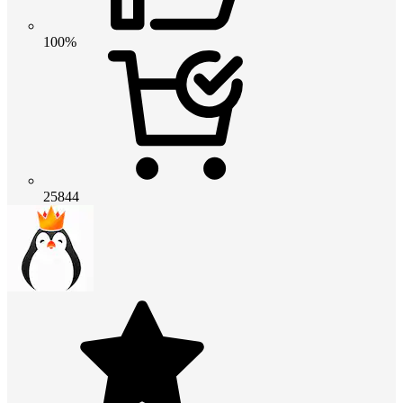
100%
25844