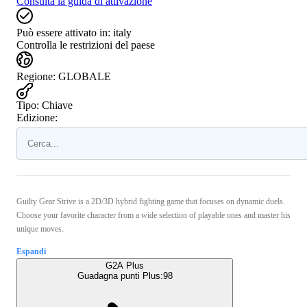
Consulta la guida di attivazione
Può essere attivato in:
italy
Controlla le restrizioni del paese
Regione
:
GLOBALE
Tipo
:
Chiave
Edizione:
Guilty Gear Strive is a 2D/3D hybrid fighting game that focuses on dynamic duels.
Choose your favorite character from a wide selection of playable ones and master his
unique moves.
Espandi
G2A Plus
Guadagna punti Plus:
98