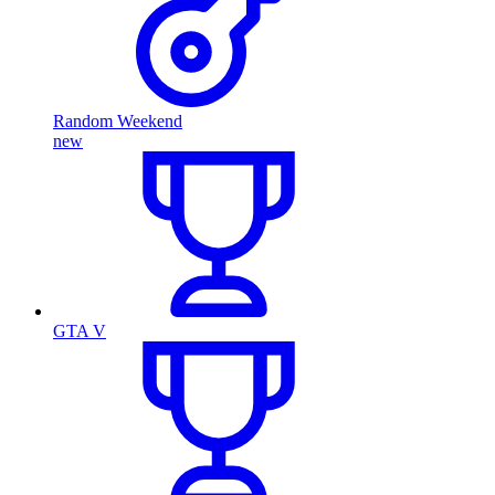
Random Weekend
new
GTA V