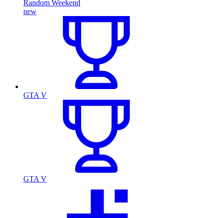
Random Weekend
new
GTA V
GTA V