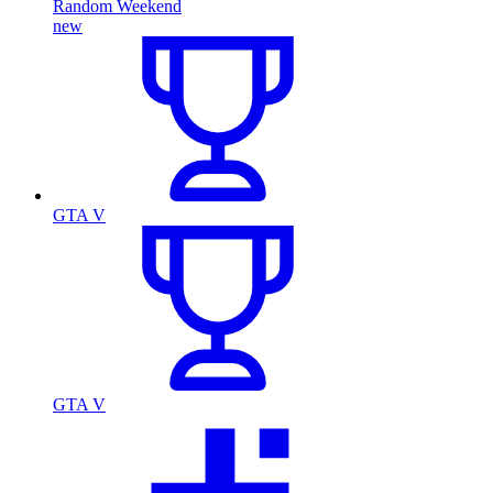
Random Weekend
new
GTA V
GTA V