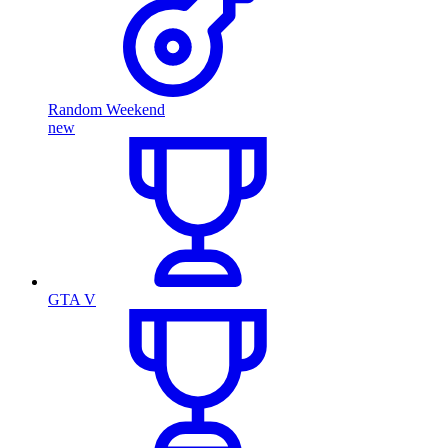
Random Weekend
new
GTA V