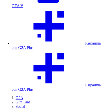
GTA V
Risparmia
con G2A Plus
Risparmia
con G2A Plus
G2A
Gift Card
Social