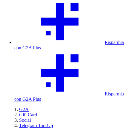
Risparmia
con G2A Plus
Risparmia
con G2A Plus
G2A
Gift Card
Social
Telegram Top-Up