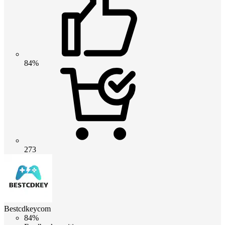
84%
273
Bestcdkeycom
84%