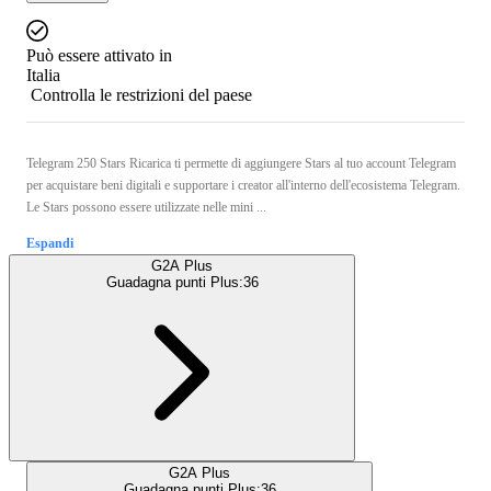
Può essere attivato in
Italia
Controlla le restrizioni del paese
Telegram 250 Stars Ricarica ti permette di aggiungere Stars al tuo account Telegram
per acquistare beni digitali e supportare i creator all'interno dell'ecosistema Telegram.
Le Stars possono essere utilizzate nelle mini ...
Espandi
G2A Plus
Guadagna punti Plus:
36
G2A Plus
Guadagna punti Plus:
36