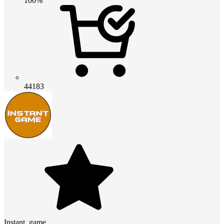
100%
44183
Instant_game