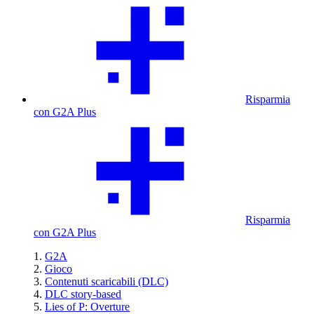
Risparmia
con G2A Plus
Risparmia
con G2A Plus
G2A
Gioco
Contenuti scaricabili (DLC)
DLC story-based
Lies of P: Overture