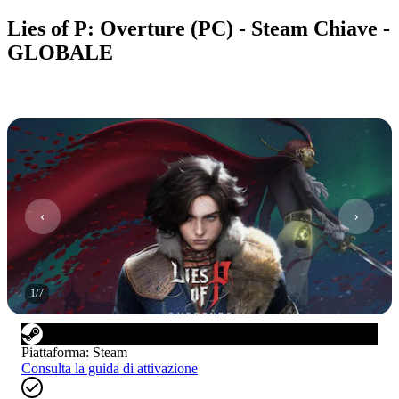
Lies of P: Overture (PC) - Steam Chiave -
GLOBALE
1
/
7
Piattaforma
:
Steam
Consulta la guida di attivazione