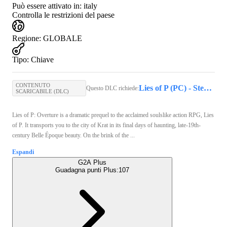
Può essere attivato in:
italy
Controlla le restrizioni del paese
Regione
:
GLOBALE
Tipo
:
Chiave
CONTENUTO
Lies of P (PC) - Steam Key - GLOBAL
Questo DLC richiede:
SCARICABILE (DLC)
Lies of P: Overture is a dramatic prequel to the acclaimed soulslike action RPG, Lies
of P. It transports you to the city of Krat in its final days of haunting, late-19th-
century Belle Époque beauty. On the brink of the ...
Espandi
G2A Plus
Guadagna punti Plus:
107