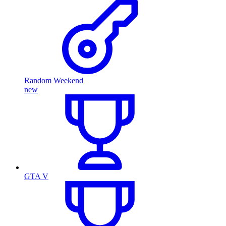
Random Weekend
new
GTA V