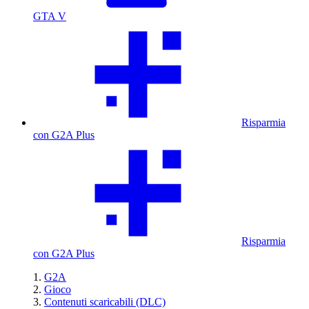
GTA V
Risparmia
con G2A Plus
Risparmia
con G2A Plus
G2A
Gioco
Contenuti scaricabili (DLC)