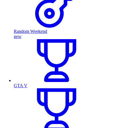
Random Weekend
new
GTA V