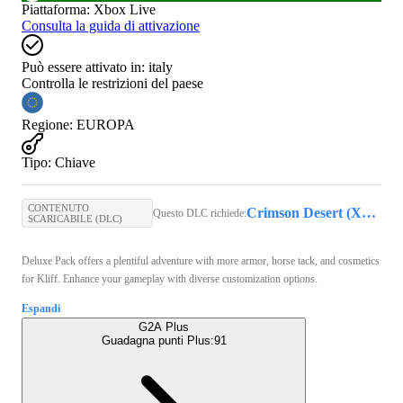
Piattaforma
:
Xbox Live
Consulta la guida di attivazione
Può essere attivato in:
italy
Controlla le restrizioni del paese
Regione
:
EUROPA
Tipo
:
Chiave
CONTENUTO
Crimson Desert (Xbox Series X/S, PC) - Xbox Live Key - GLOBAL
Questo DLC richiede:
SCARICABILE (DLC)
Deluxe Pack offers a plentiful adventure with more armor, horse tack, and cosmetics
for Kliff. Enhance your gameplay with diverse customization options.
Espandi
G2A Plus
Guadagna punti Plus:
91