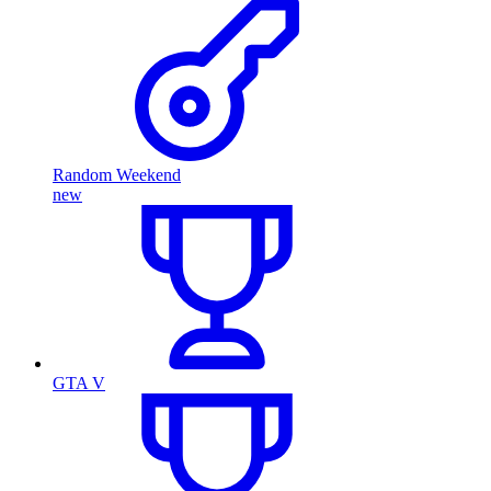
Random Weekend
new
GTA V