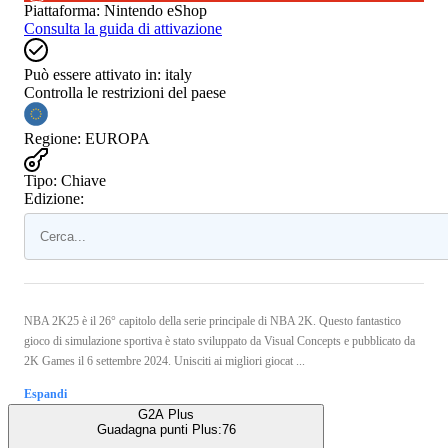
Piattaforma
:
Nintendo eShop
Consulta la guida di attivazione
Può essere attivato in:
italy
Controlla le restrizioni del paese
Regione
:
EUROPA
Tipo
:
Chiave
Edizione:
NBA 2K25 è il 26° capitolo della serie principale di NBA 2K. Questo fantastico
gioco di simulazione sportiva è stato sviluppato da Visual Concepts e pubblicato da
2K Games il 6 settembre 2024. Unisciti ai migliori giocat ...
Espandi
G2A Plus
Guadagna punti Plus:
76