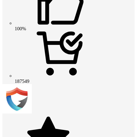
100%
187549