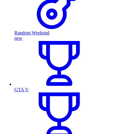
Random Weekend
new
GTA V