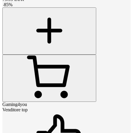
-
85
%
Gaming4you
Venditore top