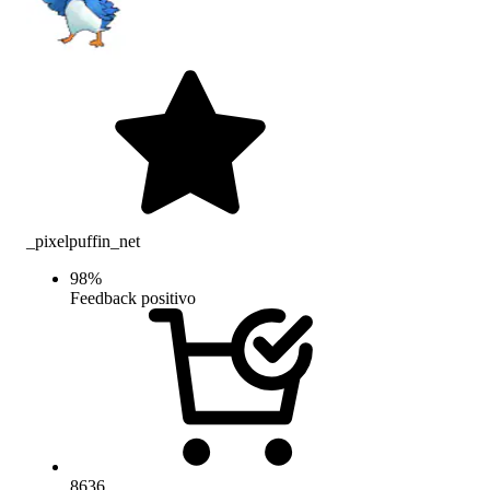
_pixelpuffin_net
98
%
Feedback positivo
8636