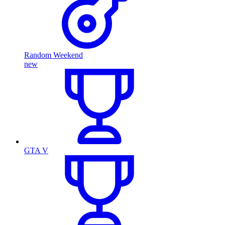
Random Weekend
new
GTA V