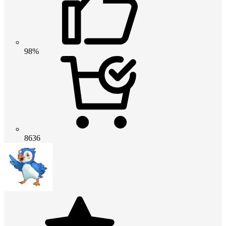
98%
8636