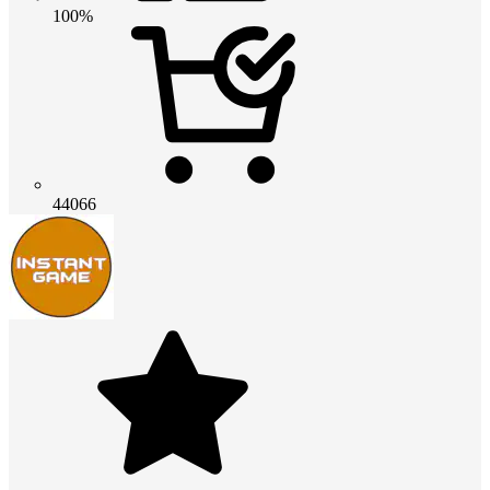
100%
44066