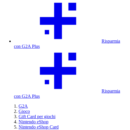
Risparmia
con G2A Plus
Risparmia
con G2A Plus
G2A
Gioco
Gift Card per giochi
Nintendo eShop
Nintendo eShop Card