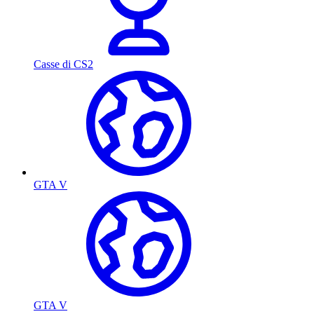
Casse di CS2
GTA V
GTA V