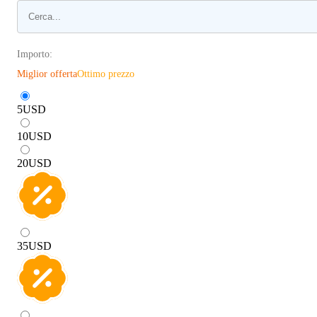
Importo:
Miglior offerta
Ottimo prezzo
5
USD
10
USD
20
USD
35
USD