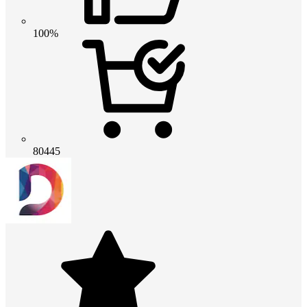
100%
80445