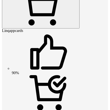
Linqappcards
90%