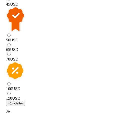
45
USD
50
USD
65
USD
70
USD
100
USD
150
USD
+
1
+
-3
altro