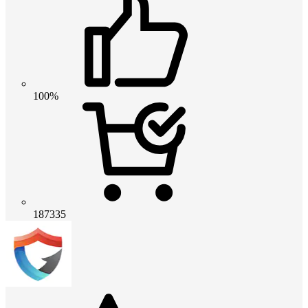
100%
187335