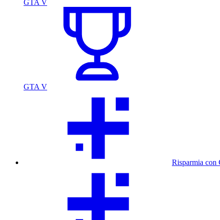
GTA V
GTA V
Risparmia con