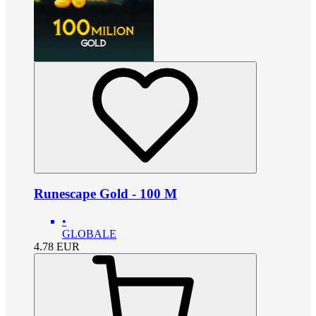
Runescape Gold - 100 M
•
GLOBALE
4.78
EUR