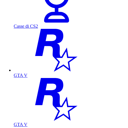
Casse di CS2
GTA V
GTA V