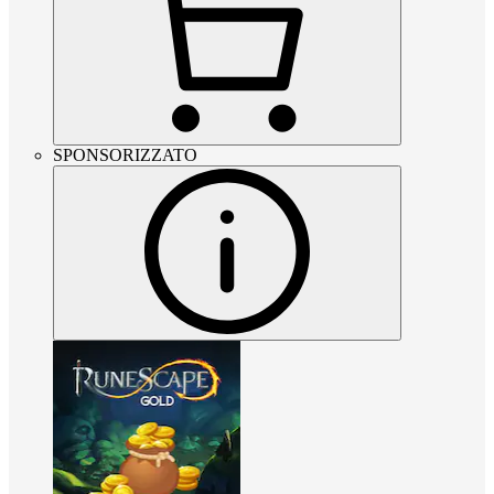
SPONSORIZZATO