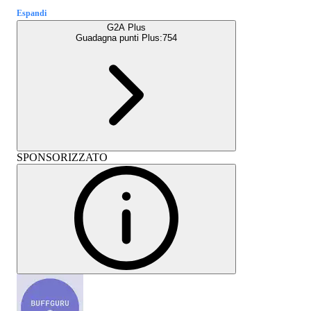
Espandi
G2A Plus
Guadagna punti Plus:
754
SPONSORIZZATO