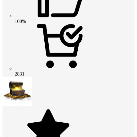
100%
2831