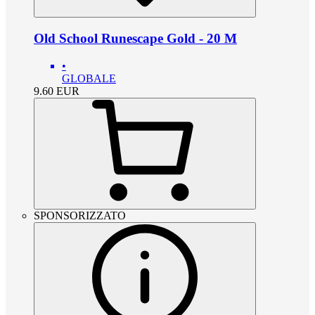
Old School Runescape Gold - 20 M
•
GLOBALE
9.60
EUR
SPONSORIZZATO