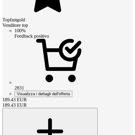
Topfastgold
Venditore top
100%
Feedback positivo
2831
Visualizza i dettagli dell'offerta
189.43
EUR
189.43
EUR