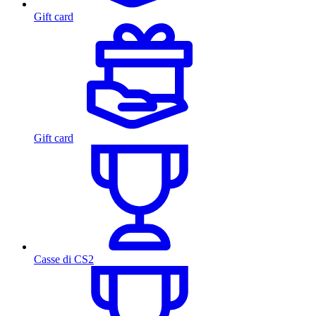
Gift card
Gift card
Casse di CS2