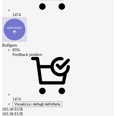
1474
Buffguru
85%
Feedback positivo
1474
Visualizza i dettagli dell'offerta
183.38
EUR
183.38
EUR