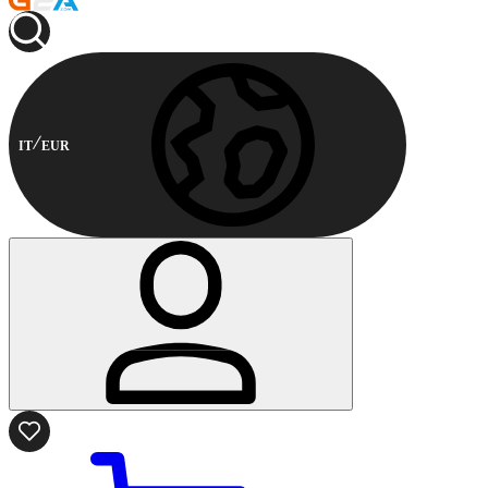
IT
EUR