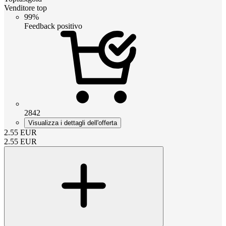
Venditore top
99%
Feedback positivo
2842
Visualizza i dettagli dell'offerta
2.55
EUR
2.55
EUR