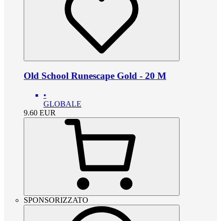
Old School Runescape Gold - 20 M
•
GLOBALE
9.60
EUR
SPONSORIZZATO