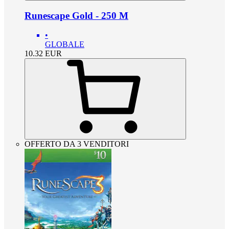
Runescape Gold - 250 M
•
GLOBALE
10.32
EUR
OFFERTO DA 3 VENDITORI