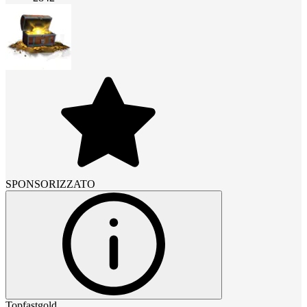
SPONSORIZZATO
Topfastgold