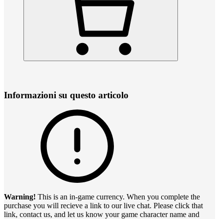
Informazioni su questo articolo
Warning!
This is an in-game currency. When you complete the
purchase you will recieve a link to our live chat. Please click that
link, contact us, and let us know your game character name and