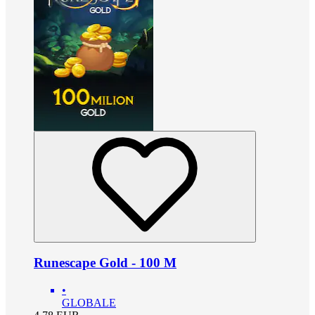
Runescape Gold - 100 M
•
GLOBALE