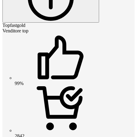
Topfastgold
Venditore top
99%
2842