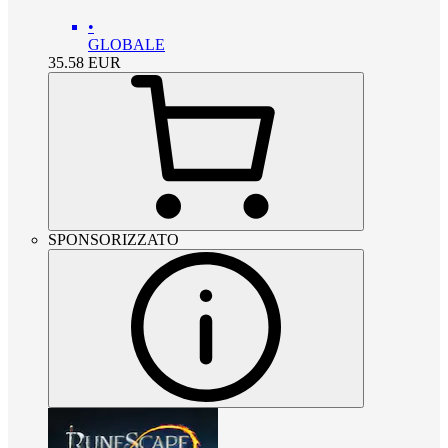
•
GLOBALE
35.58
EUR
SPONSORIZZATO