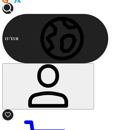
IT
EUR