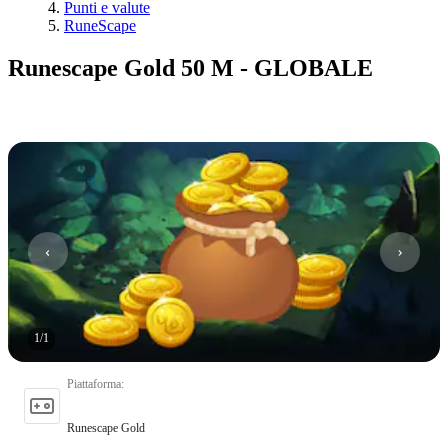
Punti e valute
RuneScape
Runescape Gold 50 M - GLOBALE
1
/
1
Piattaforma
:
Runescape Gold