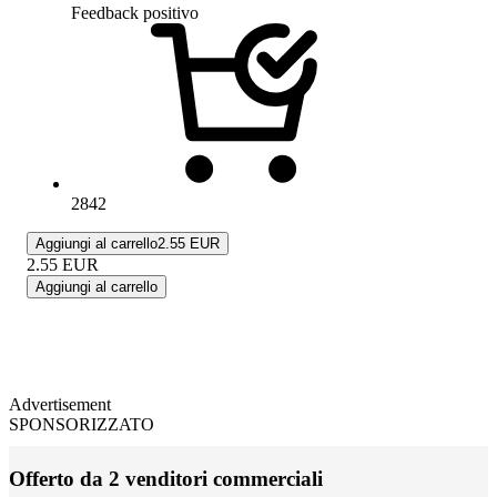
Feedback positivo
2842
Aggiungi al carrello
2.55 EUR
2.55
EUR
Aggiungi al carrello
Advertisement
SPONSORIZZATO
Offerto da 2 venditori commerciali