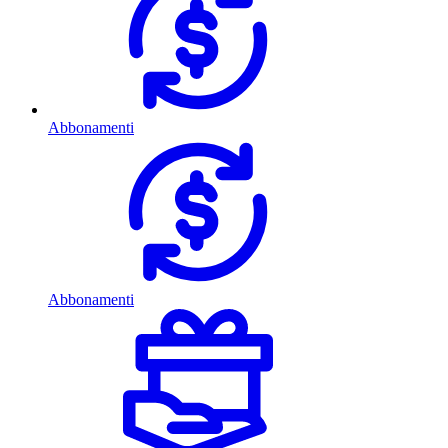
Abbonamenti
Abbonamenti