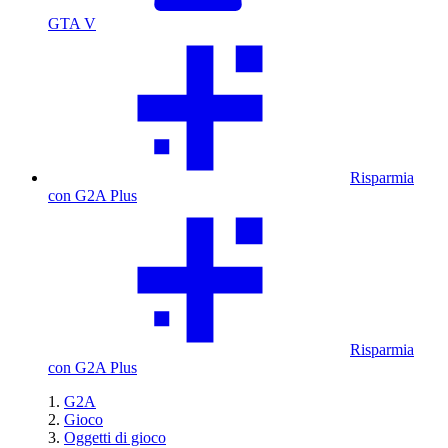
GTA V
Risparmia
con G2A Plus
Risparmia
con G2A Plus
G2A
Gioco
Oggetti di gioco