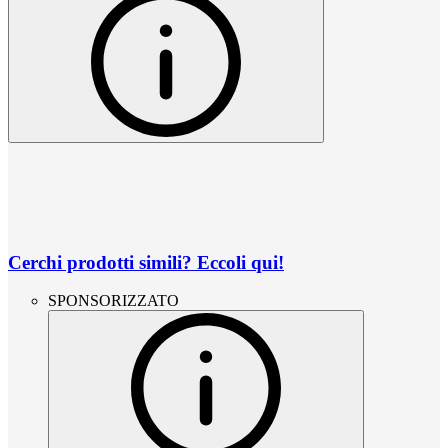
Cerchi prodotti simili? Eccoli qui!
SPONSORIZZATO