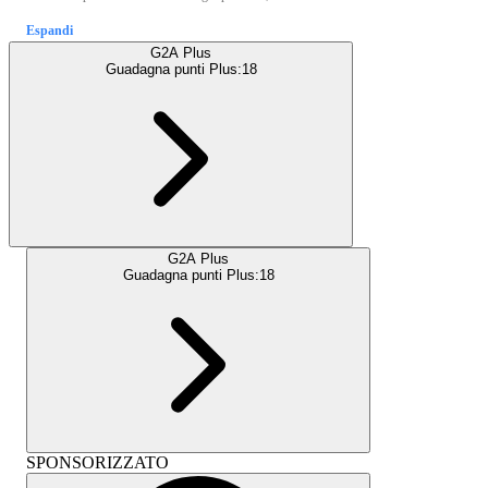
Espandi
G2A Plus
Guadagna punti Plus:
18
G2A Plus
Guadagna punti Plus:
18
SPONSORIZZATO