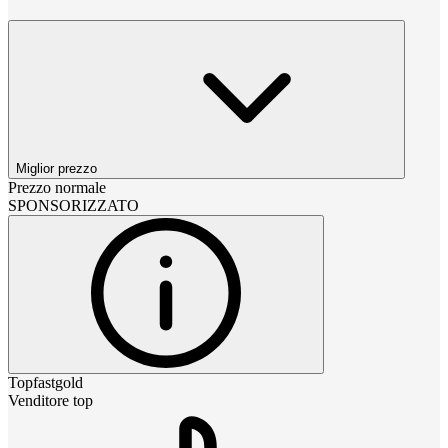
Miglior prezzo
Prezzo normale
SPONSORIZZATO
Topfastgold
Venditore top