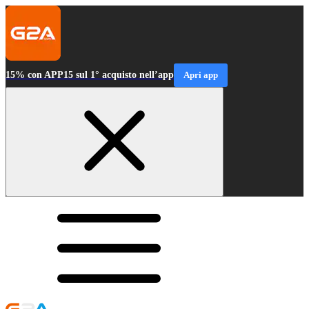
15% con APP15 sul 1° acquisto nell’app
Apri app