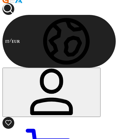
IT
EUR