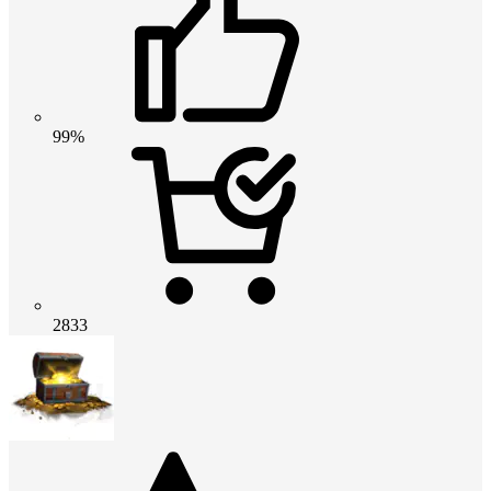
99%
2833