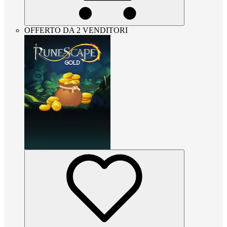
OFFERTO DA 2 VENDITORI