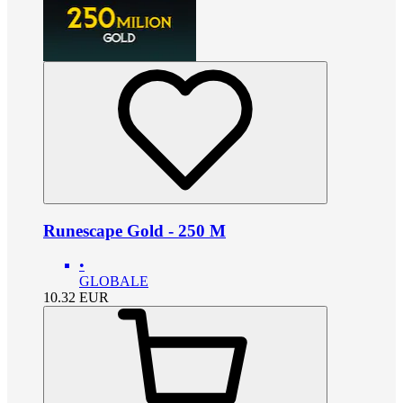
Runescape Gold - 250 M
•
GLOBALE
10.32
EUR