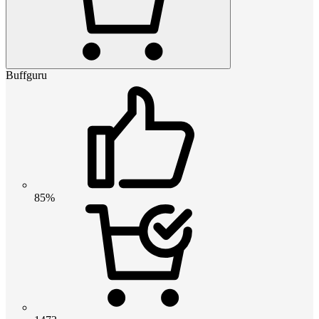
Buffguru
85%