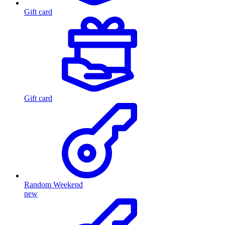
Gift card
Gift card
Random Weekend
new