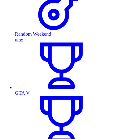
Random Weekend
new
GTA V