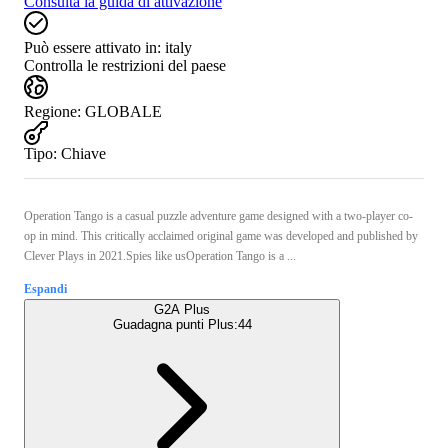
Consulta la guida di attivazione
Può essere attivato in:
italy
Controlla le restrizioni del paese
Regione
:
GLOBALE
Tipo
:
Chiave
Operation Tango is a casual puzzle adventure game designed with a two-player co-
op in mind. This critically acclaimed original game was developed and published by
Clever Plays in 2021.Spies like usOperation Tango is a ...
Espandi
G2A Plus
Guadagna punti Plus:
44