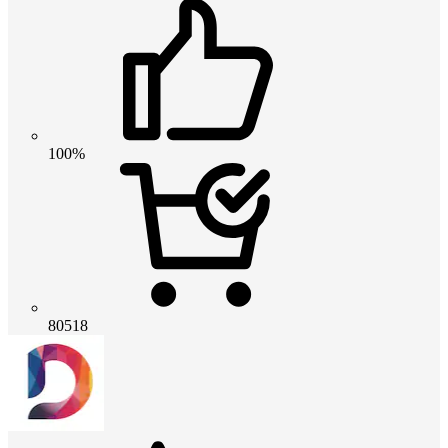
100%
80518