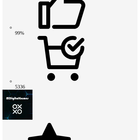
99%
5336