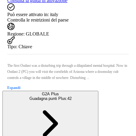
Consulta la guida di attivazione
Può essere attivato in:
italy
Controlla le restrizioni del paese
Regione
:
GLOBALE
Tipo
:
Chiave
The first Outlast was a disturbing trip through a dilapidated mental hospital. Now in
Outlast 2 (PC) you will visit the cornfields of Arizona where a doomsday cult
controls a village in the middle of nowhere. Disturbing ...
Espandi
G2A Plus
Guadagna punti Plus:
42