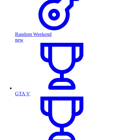
Random Weekend
new
GTA V