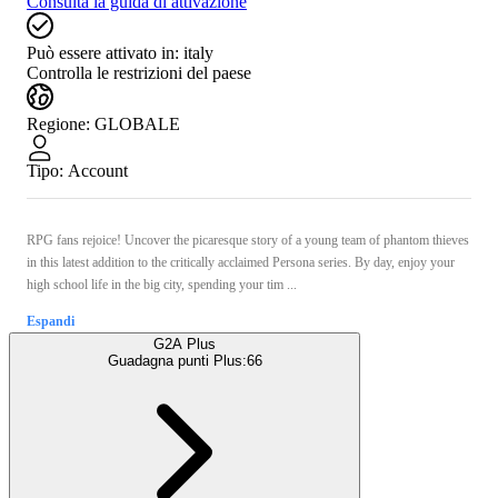
Consulta la guida di attivazione
Può essere attivato in:
italy
Controlla le restrizioni del paese
Regione
:
GLOBALE
Tipo
:
Account
RPG fans rejoice! Uncover the picaresque story of a young team of phantom thieves
in this latest addition to the critically acclaimed Persona series. By day, enjoy your
high school life in the big city, spending your tim ...
Espandi
G2A Plus
Guadagna punti Plus:
66