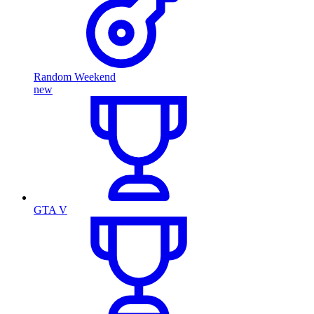
Random Weekend
new
GTA V